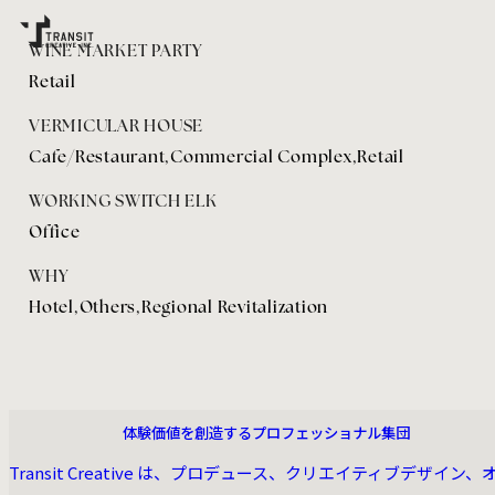
WINE MARKET PARTY
PROJECTS
RECRUIT
SERVICE
Retail
COMPANY
CONTACT
NEWS
SITE POLICY
PRIVACY POLICY
VERMICULAR HOUSE
Facebook
Instagram
NEWSLETTER :
Cafe/Restaurant
,
Commercial Complex
,
Retail
TRANSIT CREATIVE MAIL MAGAZINE
©TRANSIT CREATIVE INC.
WORKING SWITCH ELK
Office
WHY
Hotel
,
Others
,
Regional Revitalization
投
稿
の
ABOUT US
体験価値を創造するプロフェッショナル集団
ペー
Transit Creative は、プロデュース、クリエイティブデザイン、
ジ