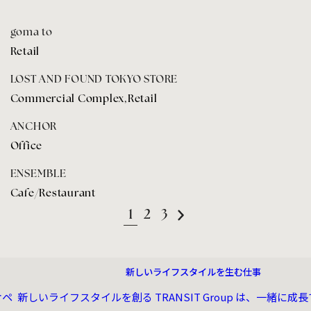
goma to
Retail
LOST AND FOUND TOKYO STORE
Commercial Complex
,
Retail
ANCHOR
Office
ENSEMBLE
Cafe/Restaurant
1
2
3
RECRUIT
新しいライフスタイルを生む仕事
オペ
新しいライフスタイルを創る TRANSIT Group は、一緒に成