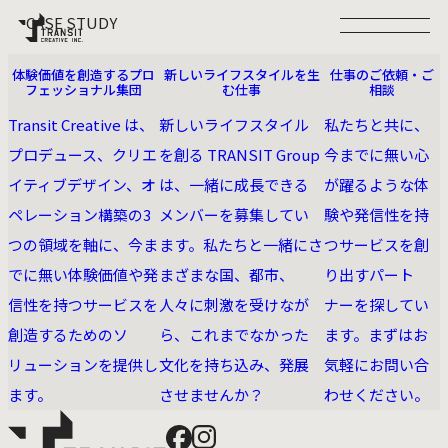
CASE STUDY
ABOUT US
RECRUIT
CONTACT
PROJECTS
RECRUIT
体験価値を創造するプロ
新しいライフスタイルを生
仕事のご依頼・ご
SERVICE
COMPANY
フェッショナル集団
む仕事
相談
CONTACT
NEWS
SITE POLICY
PRIVACY POLICY
Transit Creative は、
新しいライフスタイル
私たちと共に、
Facebook
Instagram
NEWSLETTER :
プロデュース、クリエ
を創る TRANSIT Group
今までに無い⼼
TRANSIT CREATIVE MAIL MAGAZINE
©TRANSIT CREATIVE INC.
イティブデザイン、オ
は、一緒に成長できる
が躍るような体
ペレーション構築の3
メンバーを募集してい
験や発信性を持
つの領域を軸に、今ま
ます。私たちと一緒にさ
つサービスを創
でに無い体験価値や発
まざまな国、都市、
り出すパート
信性を持つサービスを
人々に刺激を受けなが
ナーを探してい
創造するためのソ
ら、これまでなかった
ます。まずはお
リューションを提供し
文化を持ち込み、発展
気軽にお問い合
ます。
させませんか？
わせください。
Facebook
Instagram