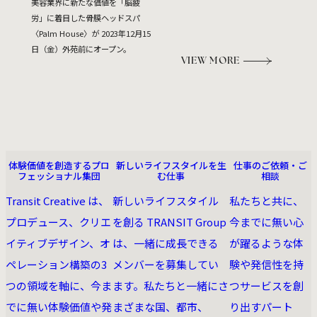
美容業界に新たな価値を「脳疲
労」に着目した骨膜ヘッドスパ
〈Palm House〉が 2023年12月15
日（金）外苑前にオープン。
VIEW MORE
ABOUT US
RECRUIT
CONTACT
体験価値を創造するプロ
新しいライフスタイルを生
仕事のご依頼・ご
フェッショナル集団
む仕事
相談
Transit Creative は、
新しいライフスタイル
私たちと共に、
プロデュース、クリエ
を創る TRANSIT Group
今までに無い⼼
イティブデザイン、オ
は、一緒に成長できる
が躍るような体
ペレーション構築の3
メンバーを募集してい
験や発信性を持
つの領域を軸に、今ま
ます。私たちと一緒にさ
つサービスを創
でに無い体験価値や発
まざまな国、都市、
り出すパート