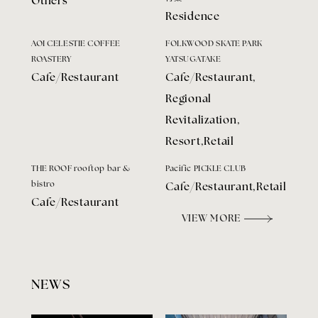
Others
Residence
AOI CELESTIE COFFEE
FOLKWOOD SKATE PARK
ROASTERY
YATSUGATAKE
Cafe/Restaurant
Cafe/Restaurant
,
Regional
Revitalization
,
Resort
,
Retail
THE ROOF rooftop bar &
Pacific PICKLE CLUB
bistro
Cafe/Restaurant
,
Retail
Cafe/Restaurant
VIEW MORE
NEWS