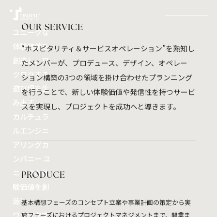
WHY
Commercial
Complex
OUR SERVICE
PROJECTS
ユニークな
RECRUIT
SERVICE
COMPANY
CONTACT
体験価値を
“ホスピタリティ＆サービスオペレーション”を熟知し
NEWS
SITE POLICY
PRIVACY POLICY
創造し、ワ
たメンバーが、プロデュース、デザイン、オペレー
Facebook
Instagram
NEWSLETTER :
クワクする
ション構築の3つの領域を掛け合わせたプランニング
TRANSIT CREATIVE MAIL MAGAZINE
遊び場を生
©TRANSIT CREATIVE INC.
を行うことで、新しい体験価値や発信性を持つサービ
み出す
スを実現し、プロジェクトを成功へと導きます。
カルチュラ
ルエンジニ
アリングカ
ンパニー
ユ
ニークな体
PRODUCE
験価値を創
造し、
基本構想フェーズのコンセプト立案や事業計画の策定から実
ワクワクす
施フェーズにおけるプロジェクトマネジメントまで、開業ま