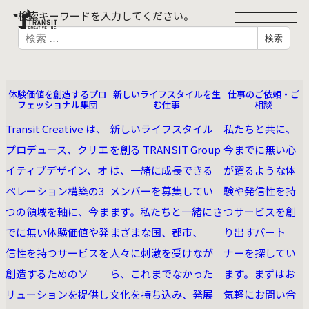
検索キーワードを入力してください。
検
検索
PROJECTS
RECRUIT
SERVICE
索
COMPANY
CONTACT
NEWS
SITE POLICY
PRIVACY POLICY
ABOUT US
RECRUIT
CONTACT
Facebook
Instagram
体験価値を創造するプロ
新しいライフスタイルを生
仕事のご依頼・ご
NEWSLETTER :
フェッショナル集団
む仕事
相談
TRANSIT CREATIVE MAIL MAGAZINE
©TRANSIT CREATIVE INC.
Transit Creative は、
新しいライフスタイル
私たちと共に、
プロデュース、クリエ
を創る TRANSIT Group
今までに無い⼼
イティブデザイン、オ
は、一緒に成長できる
が躍るような体
ペレーション構築の3
メンバーを募集してい
験や発信性を持
つの領域を軸に、今ま
ます。私たちと一緒にさ
つサービスを創
でに無い体験価値や発
まざまな国、都市、
り出すパート
信性を持つサービスを
人々に刺激を受けなが
ナーを探してい
創造するためのソ
ら、これまでなかった
ます。まずはお
リューションを提供し
文化を持ち込み、発展
気軽にお問い合