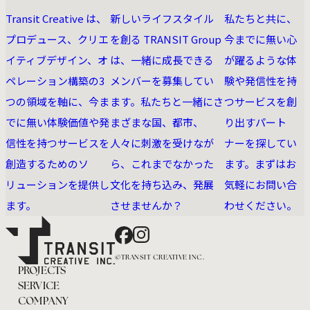
Transit Creative は、
新しいライフスタイル
私たちと共に、
プロデュース、クリエ
を創る TRANSIT Group
今までに無い⼼
イティブデザイン、オ
は、一緒に成長できる
が躍るような体
ペレーション構築の3
メンバーを募集してい
験や発信性を持
つの領域を軸に、今ま
ます。私たちと一緒にさ
つサービスを創
でに無い体験価値や発
まざまな国、都市、
り出すパート
信性を持つサービスを
人々に刺激を受けなが
ナーを探してい
創造するためのソ
ら、これまでなかった
ます。まずはお
リューションを提供し
文化を持ち込み、発展
気軽にお問い合
ます。
させませんか？
わせください。
Facebook
Instagram
©TRANSIT CREATIVE INC.
PROJECTS
SERVICE
COMPANY