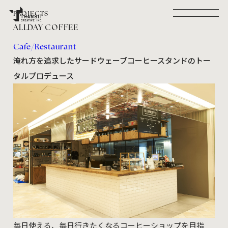
PROJECTS
ALLDAY COFFEE
PROJECTS
RECRUIT
SERVICE
COMPANY
CONTACT
Cafe/Restaurant
NEWS
SITE POLICY
PRIVACY POLICY
淹れ方を追求したサードウェーブコーヒースタンドのトー
Facebook
Instagram
NEWSLETTER :
タルプロデュース
TRANSIT CREATIVE MAIL MAGAZINE
©TRANSIT CREATIVE INC.
毎日使える、毎日行きたくなるコーヒーショップを目指