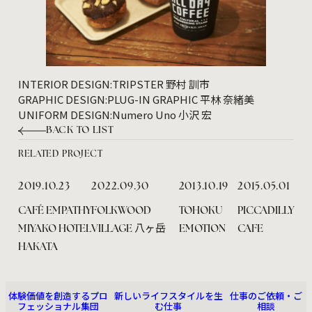
INTERIOR DESIGN:
TRIPSTER 野村 訓市
GRAPHIC DESIGN:
PLUG-IN GRAPHIC 平林 奈緒美
UNIFORM DESIGN:
Numero Uno 小沢 宏
BACK TO LIST
RELATED PROJECT
2019.10.23
2022.09.30
2013.10.19
2015.05.01
CAFÉ EMPATHY
FOLKWOOD
TOHOKU
PICCADILLY
MIYAKO HOTEL
VILLAGE 八ヶ岳
EMOTION
CAFE
HAKATA
ABOUT US
RECRUIT
CONTACT
体験価値を創造するプロ
新しいライフスタイルを生
仕事のご依頼・ご
フェッショナル集団
む仕事
相談