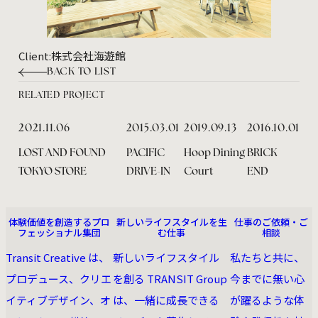
Client:
株式会社海遊館
BACK TO LIST
RELATED PROJECT
2021.11.06
2015.03.01
2019.09.13
2016.10.01
LOST AND FOUND
PACIFIC
Hoop Dining
BRICK
TOKYO STORE
DRIVE-IN
Court
END
ABOUT US
RECRUIT
CONTACT
体験価値を創造するプロ
新しいライフスタイルを生
仕事のご依頼・ご
フェッショナル集団
む仕事
相談
Transit Creative は、
新しいライフスタイル
私たちと共に、
プロデュース、クリエ
を創る TRANSIT Group
今までに無い⼼
イティブデザイン、オ
は、一緒に成長できる
が躍るような体