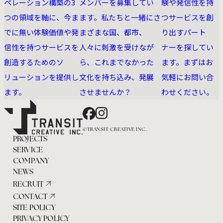
ペレーション構築の3
メンバーを募集してい
験や発信性を持
つの領域を軸に、今ま
ます。私たちと一緒にさ
つサービスを創
でに無い体験価値や発
まざまな国、都市、
り出すパート
信性を持つサービスを
人々に刺激を受けなが
ナーを探してい
創造するためのソ
ら、これまでなかった
ます。まずはお
リューションを提供し
文化を持ち込み、発展
気軽にお問い合
ます。
させませんか？
わせください。
Facebook
Instagram
©TRANSIT CREATIVE INC.
PROJECTS
SERVICE
COMPANY
NEWS
RECRUIT
CONTACT
SITE POLICY
PRIVACY POLICY