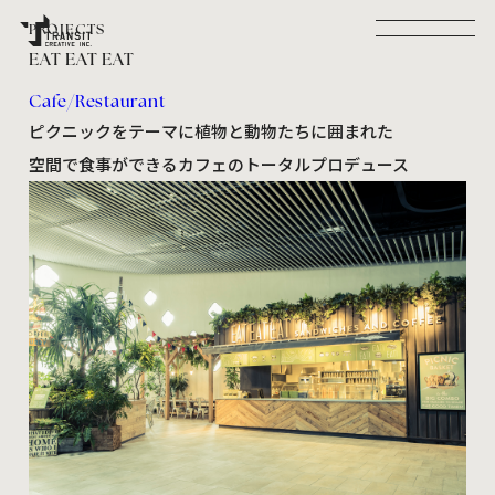
PROJECTS
EAT EAT EAT
PROJECTS
RECRUIT
SERVICE
COMPANY
CONTACT
Cafe/Restaurant
NEWS
SITE POLICY
PRIVACY POLICY
ピクニックをテーマに植物と動物たちに囲まれた
Facebook
Instagram
NEWSLETTER :
空間で食事ができるカフェのトータルプロデュース
TRANSIT CREATIVE MAIL MAGAZINE
©TRANSIT CREATIVE INC.