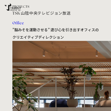
PROJECTS
TSK 山陰中央テレビジョン放送
PROJECTS
RECRUIT
SERVICE
COMPANY
CONTACT
Office
NEWS
SITE POLICY
PRIVACY POLICY
”脳みそを運動させる” 遊び心を引き出すオフィスの
Facebook
Instagram
NEWSLETTER :
クリエイティブディレクション
TRANSIT CREATIVE MAIL MAGAZINE
©TRANSIT CREATIVE INC.