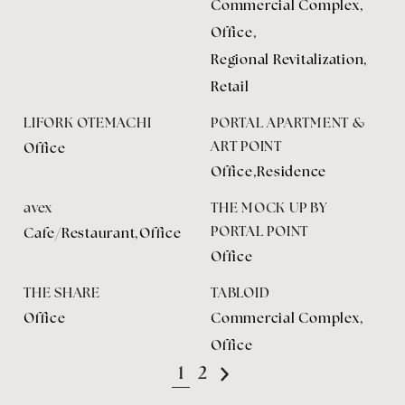
Commercial Complex
,
Office
,
Regional Revitalization
,
Retail
LIFORK OTEMACHI
PORTAL APARTMENT &
ART POINT
Office
Office
,
Residence
avex
THE MOCK UP BY
PORTAL POINT
Cafe/Restaurant
,
Office
Office
THE SHARE
TABLOID
Office
Commercial Complex
,
Office
投
1
2
稿