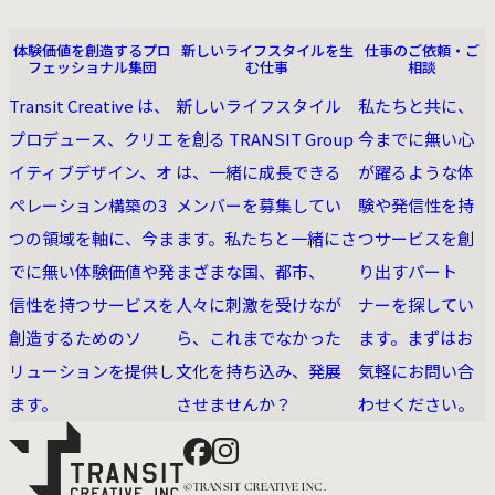
の
ABOUT US
RECRUIT
CONTACT
体験価値を創造するプロ
新しいライフスタイルを生
仕事のご依頼・ご
ペー
フェッショナル集団
む仕事
相談
ジ
Transit Creative は、
新しいライフスタイル
私たちと共に、
送
プロデュース、クリエ
を創る TRANSIT Group
今までに無い⼼
り
イティブデザイン、オ
は、一緒に成長できる
が躍るような体
ペレーション構築の3
メンバーを募集してい
験や発信性を持
つの領域を軸に、今ま
ます。私たちと一緒にさ
つサービスを創
でに無い体験価値や発
まざまな国、都市、
り出すパート
信性を持つサービスを
人々に刺激を受けなが
ナーを探してい
創造するためのソ
ら、これまでなかった
ます。まずはお
リューションを提供し
文化を持ち込み、発展
気軽にお問い合
ます。
させませんか？
わせください。
Facebook
Instagram
©TRANSIT CREATIVE INC.