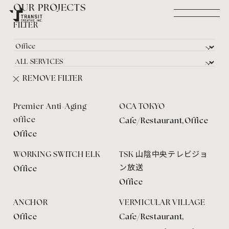
OUR PROJECTS
FILTER
PROJECTS
RECRUIT
SERVICE
COMPANY
CONTACT
NEWS
SITE POLICY
PRIVACY POLICY
Facebook
Instagram
NEWSLETTER :
REMOVE FILTER
TRANSIT CREATIVE MAIL MAGAZINE
©TRANSIT CREATIVE INC.
Premier Anti-Aging
OCA TOKYO
office
Cafe/Restaurant
,
Office
Office
WORKING SWITCH ELK
TSK 山陰中央テレビジョ
ン放送
Office
Office
ANCHOR
VERMICULAR VILLAGE
Office
Cafe/Restaurant
,